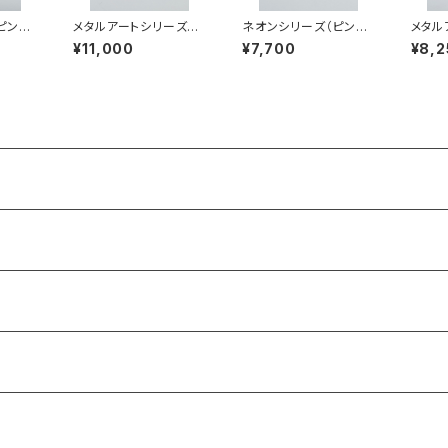
ピンク
メタルアートシリーズ
ネオンシリーズ（ピンク
メタル
08
（シャーベット系）MS-S
系）NP-MM22006
（シャ
¥11,000
¥7,700
¥8,2
S26006
S260