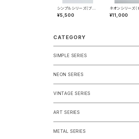
シンプルシリーズ（ブル
ネオンシリーズ（
ー系）SB-SS23003
系）NP-MM250
¥5,500
¥11,000
CATEGORY
SIMPLE SERIES
ブルー系
NEON SERIES
パープル系
イエロー系
VINTAGE SERIES
グリーン系
ピンク系
レッド系
ART SERIES
うみのいきもの
グリーン系
METAL SERIES