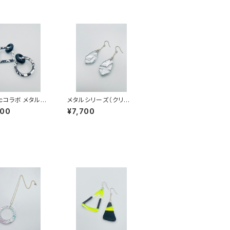
licコラボ メタルシ
メタルシリーズ（クリア
（ブラック系）AM
系）MC-SS23004
900
¥7,700
24006