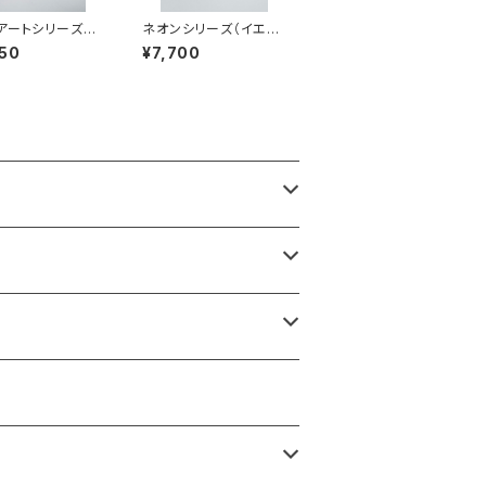
アートシリーズ
ネオンシリーズ（イエロ
ーベット系）MSN-
ー系）NY-MM25006
50
¥7,700
02