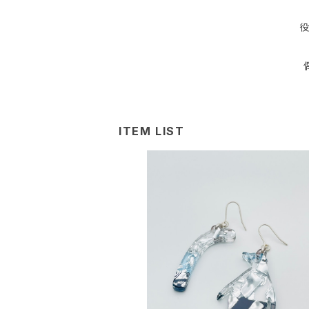
役
ITEM LIST