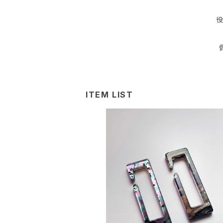
役
ITEM LIST