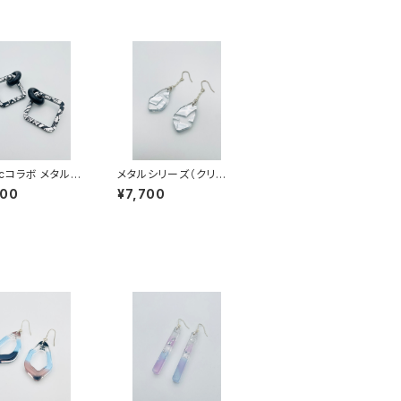
licコラボ メタルシ
メタルシリーズ（クリア
（ブラック系）AM
系）MC-SS23004
900
¥7,700
24005