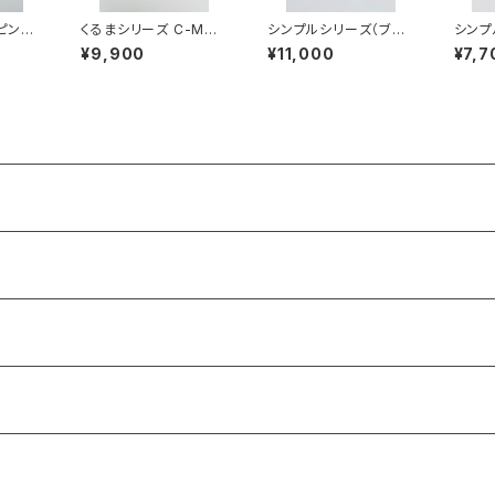
ピンク
くるまシリーズ C-MM2
シンプルシリーズ（ブル
シンプ
02
5002
ー系）SB-SS23008
ー系）S
¥9,900
¥11,000
¥7,7