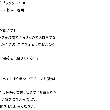
ラック +¥1,100
たぶに挟んで着用)
す
の商品です。
ーフを装着できませんのでお持ちでな
ムイヤリング付き(2個)】をお選びく
不要】をお選びください。
------------------
も出てしまう端材でモチーフを製作し
持つ色味や質感、偶然できる重なりを
しい命を吹き込みました。
表情をお楽しみください。