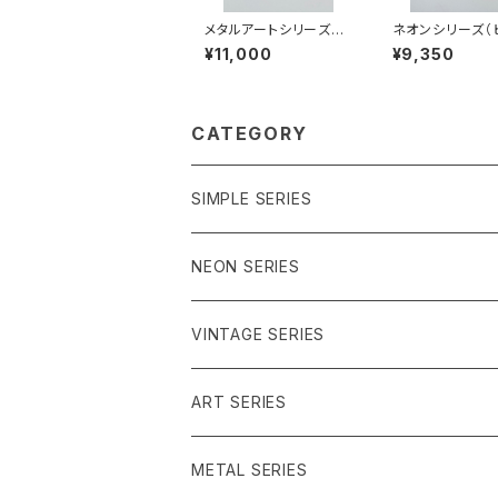
メタルアートシリーズ
ネオンシリーズ（
（シャーベット系）MS-S
系）NP-ML240
¥11,000
¥9,350
S26002
CATEGORY
SIMPLE SERIES
ブルー系
NEON SERIES
パープル系
イエロー系
VINTAGE SERIES
グリーン系
ピンク系
レッド系
ART SERIES
うみのいきもの
グリーン系
METAL SERIES