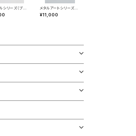
ルシリーズ（ブル
メタルアートシリーズ
B-MM25001
（シャーベット系）MS-S
00
¥11,000
S26001