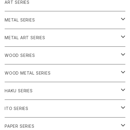
グリーン系
ピンク系
レッド系
ART SERIES
うみのいきもの
グリーン系
METAL SERIES
ピンク系
クリア系
METAL ART SERIES
イエロー系
ブラック系
ブルー系
WOOD SERIES
ピンク系
パープル系
クリア系
WOOD METAL SERIES
うみのいきもの
グリーン系
ブラック系
クリア系
HAKU SERIES
シャーベット系
ブラック系
ブルー系
ITO SERIES
うみのいきもの
パープル系
クリア系
PAPER SERIES