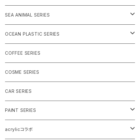
ブラック系
ブラック系
クリア系
SEA ANIMAL SERIES
シャーベット系
うみのいきもの
ブラック系
海洋プラ
OCEAN PLASTIC SERIES
うみのいきもの
メタル
クリア系
COFFEE SERIES
メタルアート（ブルー系）
乳白系
COSME SERIES
箔（ブルー系）
ブラック系
CAR SERIES
ノーマル（ブルー系）
うみのいきもの
PAINT SERIES
ブルー系
acrylicコラボ