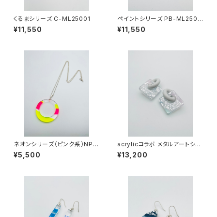
くるまシリーズ C-ML25001
ペイントシリーズ PB-ML2500
5
¥11,550
¥11,550
ネオンシリーズ（ピンク系）NPN
acrylicコラボ メタルアートシリ
-S25002
ーズ（シャーベット系）AMS-M
¥5,500
¥13,200
M26003