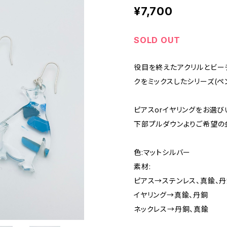
¥7,700
SOLD OUT
役目を終えたアクリルとビー
クをミックスしたシリーズ(ペ
ピアスorイヤリングをお選び
下部プルダウンよりご希望の
色:マットシルバー
素材:
ピアス→ステンレス、真鍮、
イヤリング→真鍮、丹銅
ネックレス→丹銅、真鍮