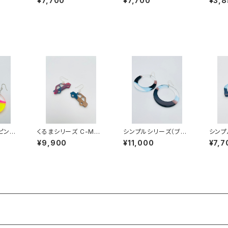
¥7,700
¥7,700
¥3,8
001
001
4001
ピンク
くるまシリーズ C-MM2
シンプルシリーズ（ブル
シンプ
02
5002
ー系）SB-SS23008
ー系）S
¥9,900
¥11,000
¥7,7