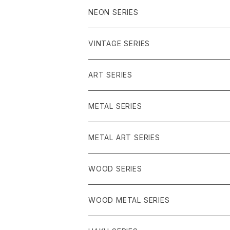
ブルー系
NEON SERIES
パープル系
イエロー系
VINTAGE SERIES
グリーン系
ピンク系
レッド系
ART SERIES
うみのいきもの
グリーン系
METAL SERIES
ピンク系
クリア系
METAL ART SERIES
イエロー系
ブラック系
ブルー系
WOOD SERIES
ピンク系
パープル系
クリア系
WOOD METAL SERIES