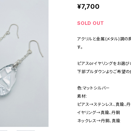
¥7,700
SOLD OUT
アクリルと金属(メタル)調の
す。
ピアスorイヤリングをお選び
下部プルダウンよりご希望の
色:マットシルバー
素材:
ピアス→ステンレス、真鍮、
イヤリング→真鍮、丹銅
ネックレス→丹銅、真鍮