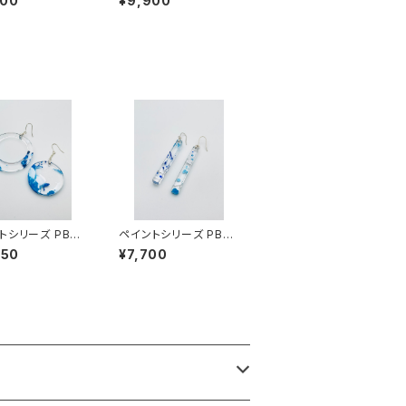
900
¥9,900
24003
B-MM24002
トシリーズ PB-
ペイントシリーズ PB-S
005
S25001
550
¥7,700