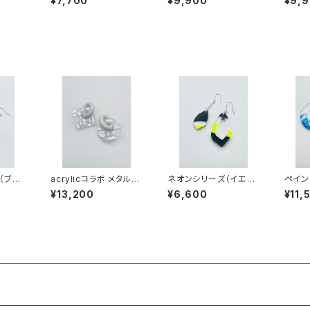
¥7,700
¥9,900
¥9,
B-MM24004
B-MM
（ブル
acrylicコラボ メタルア
ネオンシリーズ（イエロ
ペイン
003
ートシリーズ（シャーベ
ー系）NY-SM25004
ML25
¥13,200
¥6,600
¥11,
ット系）AMS-MM260
02