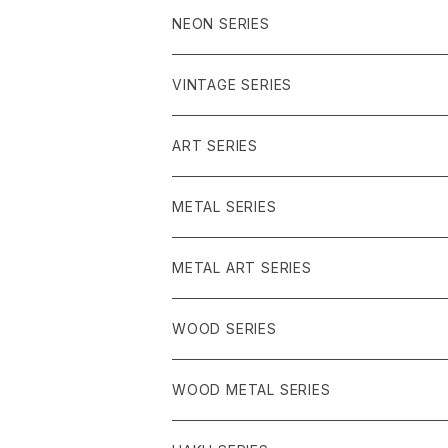
ブルー系
NEON SERIES
パープル系
イエロー系
VINTAGE SERIES
グリーン系
ピンク系
レッド系
ART SERIES
うみのいきもの
グリーン系
METAL SERIES
ピンク系
クリア系
METAL ART SERIES
イエロー系
ブラック系
ブルー系
WOOD SERIES
ピンク系
パープル系
クリア系
WOOD METAL SERIES