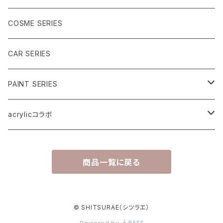
メタルアート（ブルー系）
乳白系
COSME SERIES
箔（ブルー系）
ブラック系
CAR SERIES
ノーマル（ブルー系）
うみのいきもの
PAINT SERIES
ブルー系
acrylicコラボ
NEON SERIES
商品一覧に戻る
イエロー系
METAL SERIES
ブラック系
PAINT SERIES
© SHITSURAE（シツラエ）