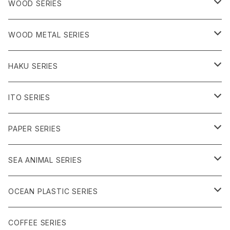
イエロー系
ブラック系
ブルー系
WOOD SERIES
ピンク系
パープル系
クリア系
WOOD METAL SERIES
うみのいきもの
グリーン系
ブラック系
クリア系
HAKU SERIES
シャーベット系
ブラック系
ブルー系
ITO SERIES
うみのいきもの
パープル系
クリア系
PAPER SERIES
ブラック系
ブラック系
クリア系
SEA ANIMAL SERIES
シャーベット系
うみのいきもの
ブラック系
海洋プラ
OCEAN PLASTIC SERIES
うみのいきもの
メタル
クリア系
COFFEE SERIES