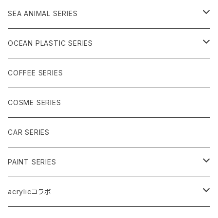
ブラック系
ブラック系
クリア系
SEA ANIMAL SERIES
シャーベット系
うみのいきもの
ブラック系
海洋プラ
OCEAN PLASTIC SERIES
うみのいきもの
メタル
クリア系
COFFEE SERIES
メタルアート（ブルー系）
乳白系
COSME SERIES
箔（ブルー系）
ブラック系
CAR SERIES
ノーマル（ブルー系）
うみのいきもの
PAINT SERIES
ブルー系
acrylicコラボ