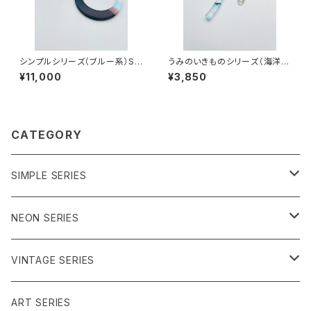
シンプルシリーズ（ブルー系）SB
うみのいきものシリーズ（海洋プ
-SS23008
ラ）UKCN-SS24001
¥11,000
¥3,850
CATEGORY
SIMPLE SERIES
ブルー系
NEON SERIES
パープル系
イエロー系
VINTAGE SERIES
グリーン系
ピンク系
レッド系
ART SERIES