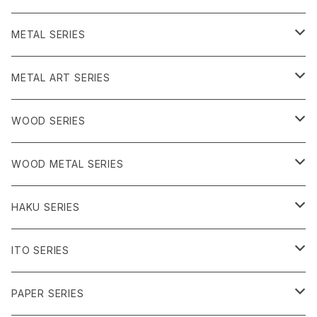
うみのいきもの
グリーン系
METAL SERIES
ピンク系
クリア系
METAL ART SERIES
イエロー系
ブラック系
ブルー系
WOOD SERIES
ピンク系
パープル系
クリア系
WOOD METAL SERIES
うみのいきもの
グリーン系
ブラック系
クリア系
HAKU SERIES
シャーベット系
ブラック系
ブルー系
ITO SERIES
うみのいきもの
パープル系
クリア系
PAPER SERIES